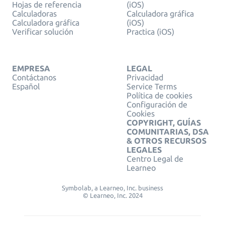
Hojas de referencia
(iOS)
Calculadoras
Calculadora gráfica
Calculadora gráfica
(iOS)
Verificar solución
Practica (iOS)
EMPRESA
LEGAL
Contáctanos
Privacidad
Español
Service Terms
Política de cookies
Configuración de
Cookies
COPYRIGHT, GUÍAS
COMUNITARIAS, DSA
& OTROS RECURSOS
LEGALES
Centro Legal de
Learneo
Symbolab, a Learneo, Inc. business
© Learneo, Inc. 2024