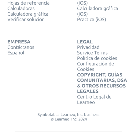
Hojas de referencia
(iOS)
Calculadoras
Calculadora gráfica
Calculadora gráfica
(iOS)
Verificar solución
Practica (iOS)
EMPRESA
LEGAL
Contáctanos
Privacidad
Español
Service Terms
Política de cookies
Configuración de
Cookies
COPYRIGHT, GUÍAS
COMUNITARIAS, DSA
& OTROS RECURSOS
LEGALES
Centro Legal de
Learneo
Symbolab, a Learneo, Inc. business
© Learneo, Inc. 2024