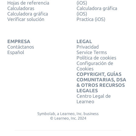
Hojas de referencia
(iOS)
Calculadoras
Calculadora gráfica
Calculadora gráfica
(iOS)
Verificar solución
Practica (iOS)
EMPRESA
LEGAL
Contáctanos
Privacidad
Español
Service Terms
Política de cookies
Configuración de
Cookies
COPYRIGHT, GUÍAS
COMUNITARIAS, DSA
& OTROS RECURSOS
LEGALES
Centro Legal de
Learneo
Symbolab, a Learneo, Inc. business
© Learneo, Inc. 2024