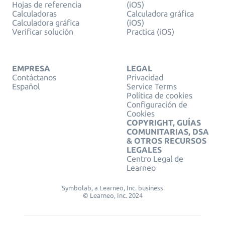
Hojas de referencia
(iOS)
Calculadoras
Calculadora gráfica
Calculadora gráfica
(iOS)
Verificar solución
Practica (iOS)
EMPRESA
LEGAL
Contáctanos
Privacidad
Español
Service Terms
Política de cookies
Configuración de
Cookies
COPYRIGHT, GUÍAS
COMUNITARIAS, DSA
& OTROS RECURSOS
LEGALES
Centro Legal de
Learneo
Symbolab, a Learneo, Inc. business
© Learneo, Inc. 2024