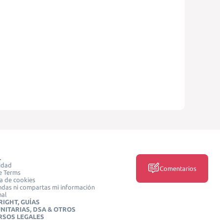
L
idad
Comentarios
e Terms
ca de cookies
das ni compartas mi información
nal
IGHT, GUÍAS
NITARIAS, DSA & OTROS
RSOS LEGALES