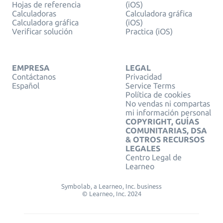
Hojas de referencia
(iOS)
Calculadoras
Calculadora gráfica
Calculadora gráfica
(iOS)
Verificar solución
Practica (iOS)
EMPRESA
LEGAL
Contáctanos
Privacidad
Español
Service Terms
Política de cookies
No vendas ni compartas
mi información personal
COPYRIGHT, GUÍAS
COMUNITARIAS, DSA
& OTROS RECURSOS
LEGALES
Centro Legal de
Learneo
Symbolab, a Learneo, Inc. business
© Learneo, Inc. 2024