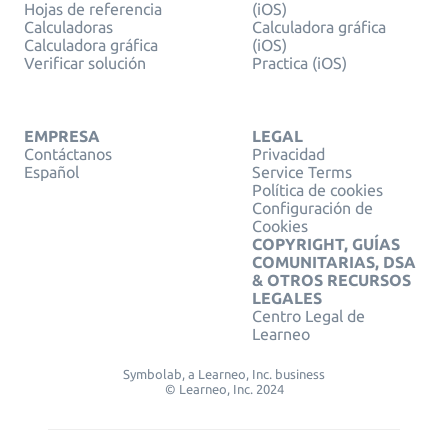
Hojas de referencia
(iOS)
Calculadoras
Calculadora gráfica
Calculadora gráfica
(iOS)
Verificar solución
Practica (iOS)
EMPRESA
LEGAL
Contáctanos
Privacidad
Español
Service Terms
Política de cookies
Configuración de
Cookies
COPYRIGHT, GUÍAS
COMUNITARIAS, DSA
& OTROS RECURSOS
LEGALES
Centro Legal de
Learneo
Symbolab, a Learneo, Inc. business
© Learneo, Inc. 2024