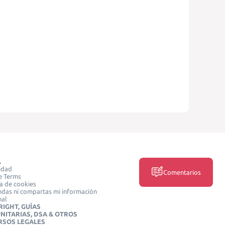
L
idad
Comentarios
e Terms
ca de cookies
das ni compartas mi información
nal
IGHT, GUÍAS
NITARIAS, DSA & OTROS
RSOS LEGALES