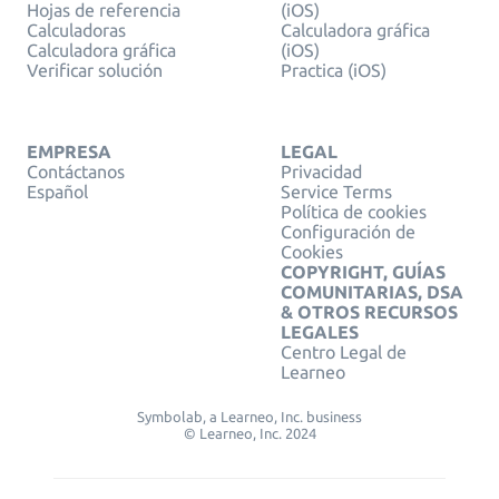
Hojas de referencia
(iOS)
Calculadoras
Calculadora gráfica
Calculadora gráfica
(iOS)
Verificar solución
Practica (iOS)
EMPRESA
LEGAL
Contáctanos
Privacidad
Español
Service Terms
Política de cookies
Configuración de
Cookies
COPYRIGHT, GUÍAS
COMUNITARIAS, DSA
& OTROS RECURSOS
LEGALES
Centro Legal de
Learneo
Symbolab, a Learneo, Inc. business
© Learneo, Inc. 2024