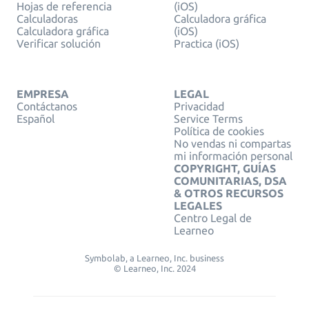
Hojas de referencia
(iOS)
Calculadoras
Calculadora gráfica
Calculadora gráfica
(iOS)
Verificar solución
Practica (iOS)
EMPRESA
LEGAL
Contáctanos
Privacidad
Español
Service Terms
Política de cookies
No vendas ni compartas
mi información personal
COPYRIGHT, GUÍAS
COMUNITARIAS, DSA
& OTROS RECURSOS
LEGALES
Centro Legal de
Learneo
Symbolab, a Learneo, Inc. business
© Learneo, Inc. 2024