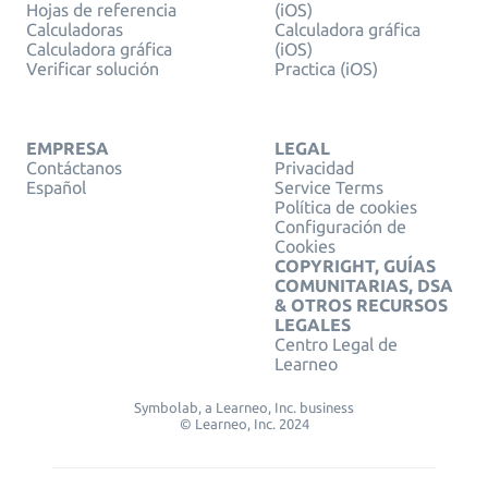
Hojas de referencia
(iOS)
Calculadoras
Calculadora gráfica
Calculadora gráfica
(iOS)
Verificar solución
Practica (iOS)
EMPRESA
LEGAL
Contáctanos
Privacidad
Español
Service Terms
Política de cookies
Configuración de
Cookies
COPYRIGHT, GUÍAS
COMUNITARIAS, DSA
& OTROS RECURSOS
LEGALES
Centro Legal de
Learneo
Symbolab, a Learneo, Inc. business
© Learneo, Inc. 2024