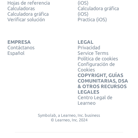
Hojas de referencia
(iOS)
Calculadoras
Calculadora gráfica
Calculadora gráfica
(iOS)
Verificar solución
Practica (iOS)
EMPRESA
LEGAL
Contáctanos
Privacidad
Español
Service Terms
Política de cookies
Configuración de
Cookies
COPYRIGHT, GUÍAS
COMUNITARIAS, DSA
& OTROS RECURSOS
LEGALES
Centro Legal de
Learneo
Symbolab, a Learneo, Inc. business
© Learneo, Inc. 2024