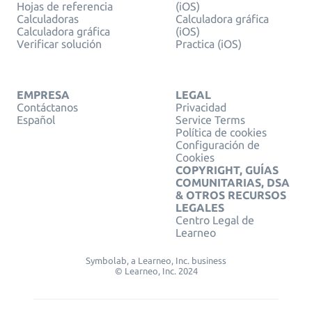
Hojas de referencia
(iOS)
Calculadoras
Calculadora gráfica
Calculadora gráfica
(iOS)
Verificar solución
Practica (iOS)
EMPRESA
LEGAL
Contáctanos
Privacidad
Español
Service Terms
Política de cookies
Configuración de
Cookies
COPYRIGHT, GUÍAS
COMUNITARIAS, DSA
& OTROS RECURSOS
LEGALES
Centro Legal de
Learneo
Symbolab, a Learneo, Inc. business
© Learneo, Inc. 2024