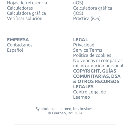
Hojas de referencia
(iOS)
Calculadoras
Calculadora gráfica
Calculadora gráfica
(iOS)
Verificar solución
Practica (iOS)
EMPRESA
LEGAL
Contáctanos
Privacidad
Español
Service Terms
Política de cookies
No vendas ni compartas
mi información personal
COPYRIGHT, GUÍAS
COMUNITARIAS, DSA
& OTROS RECURSOS
LEGALES
Centro Legal de
Learneo
Symbolab, a Learneo, Inc. business
© Learneo, Inc. 2024