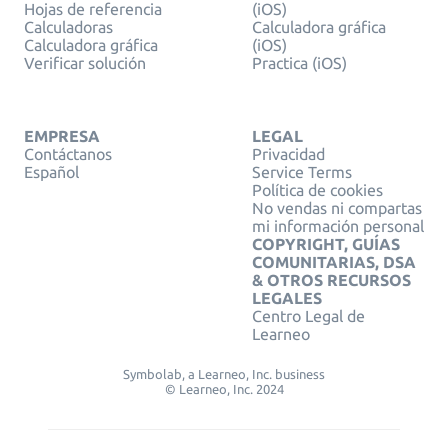
Hojas de referencia
(iOS)
Calculadoras
Calculadora gráfica
Calculadora gráfica
(iOS)
Verificar solución
Practica (iOS)
EMPRESA
LEGAL
Contáctanos
Privacidad
Español
Service Terms
Política de cookies
No vendas ni compartas
mi información personal
COPYRIGHT, GUÍAS
COMUNITARIAS, DSA
& OTROS RECURSOS
LEGALES
Centro Legal de
Learneo
Symbolab, a Learneo, Inc. business
© Learneo, Inc. 2024