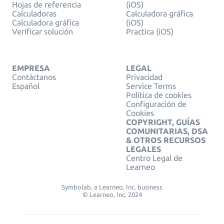
Hojas de referencia
(iOS)
Calculadoras
Calculadora gráfica
Calculadora gráfica
(iOS)
Verificar solución
Practica (iOS)
EMPRESA
LEGAL
Contáctanos
Privacidad
Español
Service Terms
Política de cookies
Configuración de
Cookies
COPYRIGHT, GUÍAS
COMUNITARIAS, DSA
& OTROS RECURSOS
LEGALES
Centro Legal de
Learneo
Symbolab, a Learneo, Inc. business
© Learneo, Inc. 2024