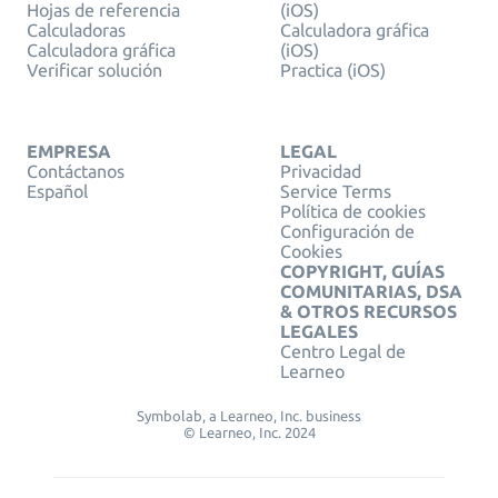
Hojas de referencia
(iOS)
Calculadoras
Calculadora gráfica
Calculadora gráfica
(iOS)
Verificar solución
Practica (iOS)
EMPRESA
LEGAL
Contáctanos
Privacidad
Español
Service Terms
Política de cookies
Configuración de
Cookies
COPYRIGHT, GUÍAS
COMUNITARIAS, DSA
& OTROS RECURSOS
LEGALES
Centro Legal de
Learneo
Symbolab, a Learneo, Inc. business
© Learneo, Inc. 2024