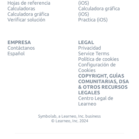
Hojas de referencia
(iOS)
Calculadoras
Calculadora gráfica
Calculadora gráfica
(iOS)
Verificar solución
Practica (iOS)
EMPRESA
LEGAL
Contáctanos
Privacidad
Español
Service Terms
Política de cookies
Configuración de
Cookies
COPYRIGHT, GUÍAS
COMUNITARIAS, DSA
& OTROS RECURSOS
LEGALES
Centro Legal de
Learneo
Symbolab, a Learneo, Inc. business
© Learneo, Inc. 2024