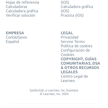
Hojas de referencia
(iOS)
Calculadoras
Calculadora gráfica
Calculadora gráfica
(iOS)
Verificar solución
Practica (iOS)
EMPRESA
LEGAL
Contáctanos
Privacidad
Español
Service Terms
Política de cookies
Configuración de
Cookies
COPYRIGHT, GUÍAS
COMUNITARIAS, DSA
& OTROS RECURSOS
LEGALES
Centro Legal de
Learneo
Symbolab, a Learneo, Inc. business
© Learneo, Inc. 2024