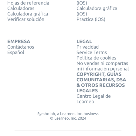
Hojas de referencia
(iOS)
Calculadoras
Calculadora gráfica
Calculadora gráfica
(iOS)
Verificar solución
Practica (iOS)
EMPRESA
LEGAL
Contáctanos
Privacidad
Español
Service Terms
Política de cookies
No vendas ni compartas
mi información personal
COPYRIGHT, GUÍAS
COMUNITARIAS, DSA
& OTROS RECURSOS
LEGALES
Centro Legal de
Learneo
Symbolab, a Learneo, Inc. business
© Learneo, Inc. 2024