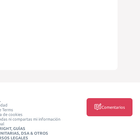
L
idad
Comentarios
e Terms
ca de cookies
das ni compartas mi información
nal
IGHT, GUÍAS
NITARIAS, DSA & OTROS
RSOS LEGALES