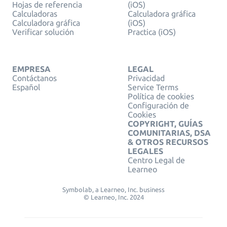
Hojas de referencia
(iOS)
Calculadoras
Calculadora gráfica
Calculadora gráfica
(iOS)
Verificar solución
Practica (iOS)
EMPRESA
LEGAL
Contáctanos
Privacidad
Español
Service Terms
Política de cookies
Configuración de
Cookies
COPYRIGHT, GUÍAS
COMUNITARIAS, DSA
& OTROS RECURSOS
LEGALES
Centro Legal de
Learneo
Symbolab, a Learneo, Inc. business
© Learneo, Inc. 2024