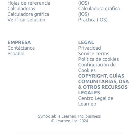
Hojas de referencia
(iOS)
Calculadoras
Calculadora gráfica
Calculadora gráfica
(iOS)
Verificar solución
Practica (iOS)
EMPRESA
LEGAL
Contáctanos
Privacidad
Español
Service Terms
Política de cookies
Configuración de
Cookies
COPYRIGHT, GUÍAS
COMUNITARIAS, DSA
& OTROS RECURSOS
LEGALES
Centro Legal de
Learneo
Symbolab, a Learneo, Inc. business
© Learneo, Inc. 2024