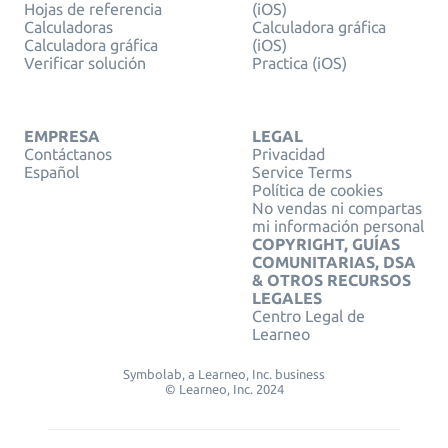
Hojas de referencia
(iOS)
Calculadoras
Calculadora gráfica
Calculadora gráfica
(iOS)
Verificar solución
Practica (iOS)
EMPRESA
LEGAL
Contáctanos
Privacidad
Español
Service Terms
Política de cookies
No vendas ni compartas
mi información personal
COPYRIGHT, GUÍAS
COMUNITARIAS, DSA
& OTROS RECURSOS
LEGALES
Centro Legal de
Learneo
Symbolab, a Learneo, Inc. business
© Learneo, Inc. 2024