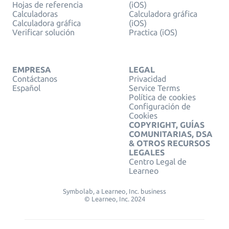
Hojas de referencia
(iOS)
Calculadoras
Calculadora gráfica
Calculadora gráfica
(iOS)
Verificar solución
Practica (iOS)
EMPRESA
LEGAL
Contáctanos
Privacidad
Español
Service Terms
Política de cookies
Configuración de
Cookies
COPYRIGHT, GUÍAS
COMUNITARIAS, DSA
& OTROS RECURSOS
LEGALES
Centro Legal de
Learneo
Symbolab, a Learneo, Inc. business
© Learneo, Inc. 2024