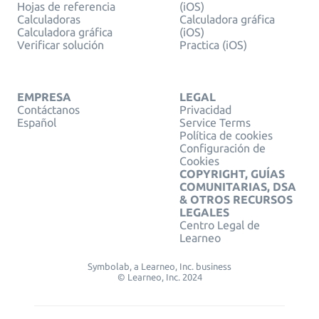
Hojas de referencia
(iOS)
Calculadoras
Calculadora gráfica
Calculadora gráfica
(iOS)
Verificar solución
Practica (iOS)
EMPRESA
LEGAL
Contáctanos
Privacidad
Español
Service Terms
Política de cookies
Configuración de
Cookies
COPYRIGHT, GUÍAS
COMUNITARIAS, DSA
& OTROS RECURSOS
LEGALES
Centro Legal de
Learneo
Symbolab, a Learneo, Inc. business
© Learneo, Inc. 2024