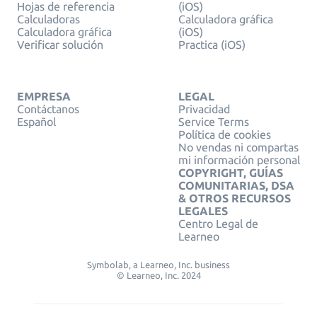
Hojas de referencia
(iOS)
Calculadoras
Calculadora gráfica
Calculadora gráfica
(iOS)
Verificar solución
Practica (iOS)
EMPRESA
LEGAL
Contáctanos
Privacidad
Español
Service Terms
Política de cookies
No vendas ni compartas
mi información personal
COPYRIGHT, GUÍAS
COMUNITARIAS, DSA
& OTROS RECURSOS
LEGALES
Centro Legal de
Learneo
Symbolab, a Learneo, Inc. business
© Learneo, Inc. 2024