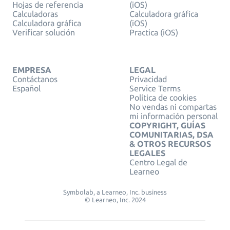
Hojas de referencia
(iOS)
Calculadoras
Calculadora gráfica
Calculadora gráfica
(iOS)
Verificar solución
Practica (iOS)
EMPRESA
LEGAL
Contáctanos
Privacidad
Español
Service Terms
Política de cookies
No vendas ni compartas
mi información personal
COPYRIGHT, GUÍAS
COMUNITARIAS, DSA
& OTROS RECURSOS
LEGALES
Centro Legal de
Learneo
Symbolab, a Learneo, Inc. business
© Learneo, Inc. 2024