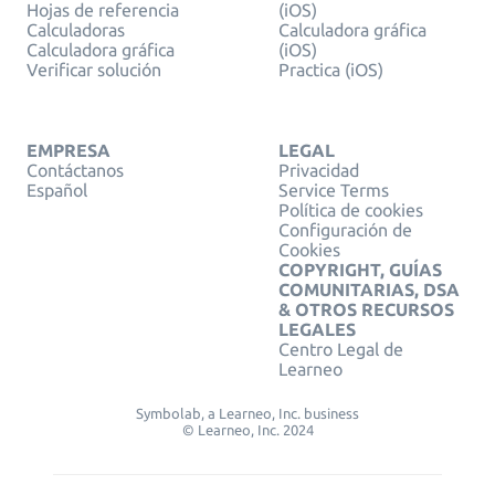
Hojas de referencia
(iOS)
Calculadoras
Calculadora gráfica
Calculadora gráfica
(iOS)
Verificar solución
Practica (iOS)
EMPRESA
LEGAL
Contáctanos
Privacidad
Español
Service Terms
Política de cookies
Configuración de
Cookies
COPYRIGHT, GUÍAS
COMUNITARIAS, DSA
& OTROS RECURSOS
LEGALES
Centro Legal de
Learneo
Symbolab, a Learneo, Inc. business
© Learneo, Inc. 2024