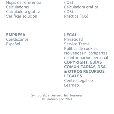
Hojas de referencia
(iOS)
Calculadoras
Calculadora gráfica
Calculadora gráfica
(iOS)
Verificar solución
Practica (iOS)
EMPRESA
LEGAL
Contáctanos
Privacidad
Español
Service Terms
Política de cookies
No vendas ni compartas
mi información personal
COPYRIGHT, GUÍAS
COMUNITARIAS, DSA
& OTROS RECURSOS
LEGALES
Centro Legal de
Learneo
Symbolab, a Learneo, Inc. business
© Learneo, Inc. 2024