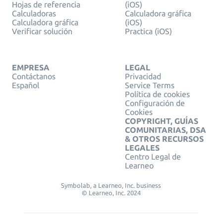
Hojas de referencia
(iOS)
Calculadoras
Calculadora gráfica
Calculadora gráfica
(iOS)
Verificar solución
Practica (iOS)
EMPRESA
LEGAL
Contáctanos
Privacidad
Español
Service Terms
Política de cookies
Configuración de
Cookies
COPYRIGHT, GUÍAS
COMUNITARIAS, DSA
& OTROS RECURSOS
LEGALES
Centro Legal de
Learneo
Symbolab, a Learneo, Inc. business
© Learneo, Inc. 2024