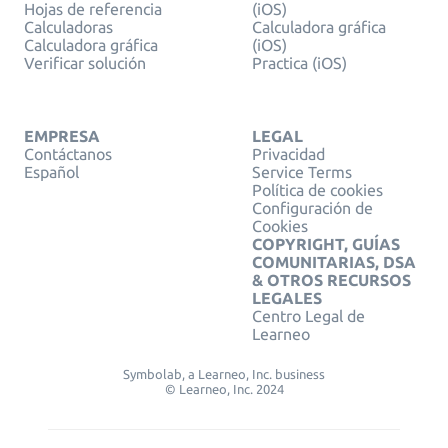
Hojas de referencia
(iOS)
Calculadoras
Calculadora gráfica
Calculadora gráfica
(iOS)
Verificar solución
Practica (iOS)
EMPRESA
LEGAL
Contáctanos
Privacidad
Español
Service Terms
Política de cookies
Configuración de
Cookies
COPYRIGHT, GUÍAS
COMUNITARIAS, DSA
& OTROS RECURSOS
LEGALES
Centro Legal de
Learneo
Symbolab, a Learneo, Inc. business
© Learneo, Inc. 2024