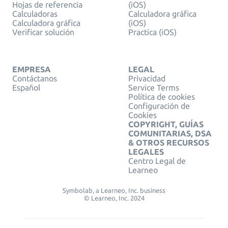
Hojas de referencia
(iOS)
Calculadoras
Calculadora gráfica
Calculadora gráfica
(iOS)
Verificar solución
Practica (iOS)
EMPRESA
LEGAL
Contáctanos
Privacidad
Español
Service Terms
Política de cookies
Configuración de
Cookies
COPYRIGHT, GUÍAS
COMUNITARIAS, DSA
& OTROS RECURSOS
LEGALES
Centro Legal de
Learneo
Symbolab, a Learneo, Inc. business
© Learneo, Inc. 2024