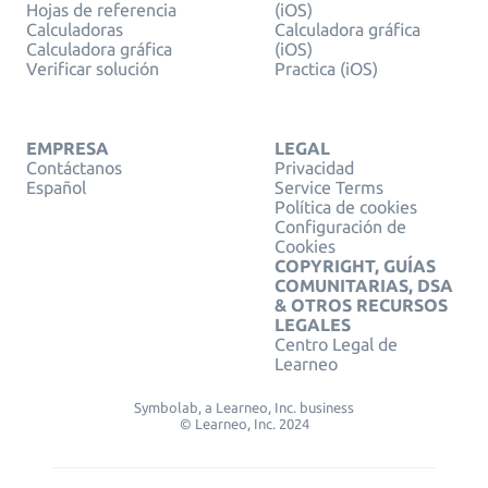
Hojas de referencia
(iOS)
Calculadoras
Calculadora gráfica
Calculadora gráfica
(iOS)
Verificar solución
Practica (iOS)
EMPRESA
LEGAL
Contáctanos
Privacidad
Español
Service Terms
Política de cookies
Configuración de
Cookies
COPYRIGHT, GUÍAS
COMUNITARIAS, DSA
& OTROS RECURSOS
LEGALES
Centro Legal de
Learneo
Symbolab, a Learneo, Inc. business
© Learneo, Inc. 2024