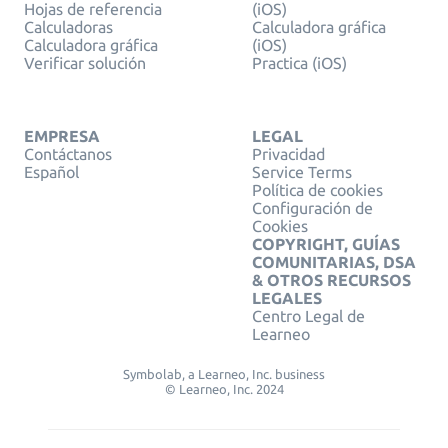
Hojas de referencia
(iOS)
Calculadoras
Calculadora gráfica
Calculadora gráfica
(iOS)
Verificar solución
Practica (iOS)
EMPRESA
LEGAL
Contáctanos
Privacidad
Español
Service Terms
Política de cookies
Configuración de
Cookies
COPYRIGHT, GUÍAS
COMUNITARIAS, DSA
& OTROS RECURSOS
LEGALES
Centro Legal de
Learneo
Symbolab, a Learneo, Inc. business
© Learneo, Inc. 2024