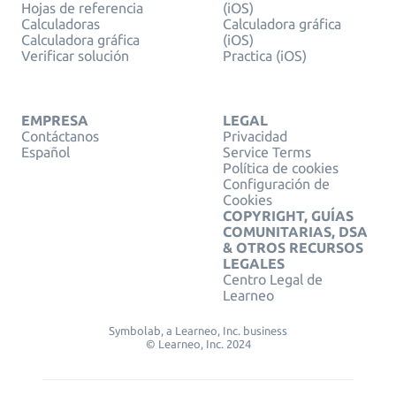
Hojas de referencia
(iOS)
Calculadoras
Calculadora gráfica
Calculadora gráfica
(iOS)
Verificar solución
Practica (iOS)
EMPRESA
LEGAL
Contáctanos
Privacidad
Español
Service Terms
Política de cookies
Configuración de
Cookies
COPYRIGHT, GUÍAS
COMUNITARIAS, DSA
& OTROS RECURSOS
LEGALES
Centro Legal de
Learneo
Symbolab, a Learneo, Inc. business
© Learneo, Inc. 2024