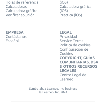
Hojas de referencia
(iOS)
Calculadoras
Calculadora gráfica
Calculadora gráfica
(iOS)
Verificar solución
Practica (iOS)
EMPRESA
LEGAL
Contáctanos
Privacidad
Español
Service Terms
Política de cookies
Configuración de
Cookies
COPYRIGHT, GUÍAS
COMUNITARIAS, DSA
& OTROS RECURSOS
LEGALES
Centro Legal de
Learneo
Symbolab, a Learneo, Inc. business
© Learneo, Inc. 2024