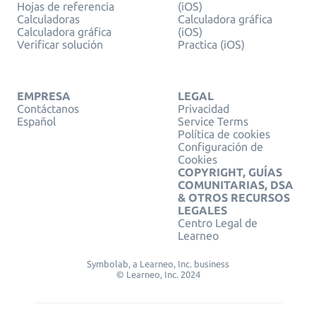
Hojas de referencia
(iOS)
Calculadoras
Calculadora gráfica
Calculadora gráfica
(iOS)
Verificar solución
Practica (iOS)
EMPRESA
LEGAL
Contáctanos
Privacidad
Español
Service Terms
Política de cookies
Configuración de
Cookies
COPYRIGHT, GUÍAS
COMUNITARIAS, DSA
& OTROS RECURSOS
LEGALES
Centro Legal de
Learneo
Symbolab, a Learneo, Inc. business
© Learneo, Inc. 2024