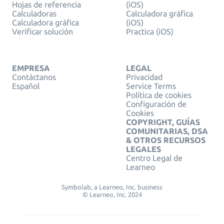
Hojas de referencia
(iOS)
Calculadoras
Calculadora gráfica
Calculadora gráfica
(iOS)
Verificar solución
Practica (iOS)
EMPRESA
LEGAL
Contáctanos
Privacidad
Español
Service Terms
Política de cookies
Configuración de
Cookies
COPYRIGHT, GUÍAS
COMUNITARIAS, DSA
& OTROS RECURSOS
LEGALES
Centro Legal de
Learneo
Symbolab, a Learneo, Inc. business
© Learneo, Inc. 2024