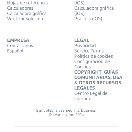
Hojas de referencia
(iOS)
Calculadoras
Calculadora gráfica
Calculadora gráfica
(iOS)
Verificar solución
Practica (iOS)
EMPRESA
LEGAL
Contáctanos
Privacidad
Español
Service Terms
Política de cookies
Configuración de
Cookies
COPYRIGHT, GUÍAS
COMUNITARIAS, DSA
& OTROS RECURSOS
LEGALES
Centro Legal de
Learneo
Symbolab, a Learneo, Inc. business
© Learneo, Inc. 2024