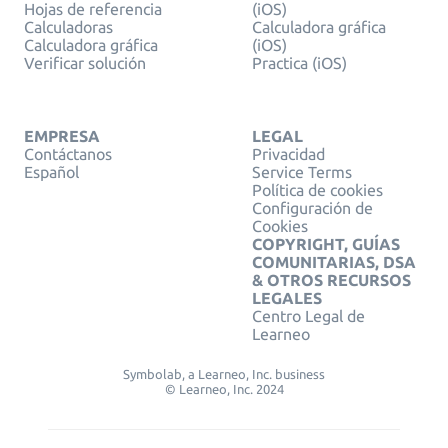
Hojas de referencia
(iOS)
Calculadoras
Calculadora gráfica
Calculadora gráfica
(iOS)
Verificar solución
Practica (iOS)
EMPRESA
LEGAL
Contáctanos
Privacidad
Español
Service Terms
Política de cookies
Configuración de
Cookies
COPYRIGHT, GUÍAS
COMUNITARIAS, DSA
& OTROS RECURSOS
LEGALES
Centro Legal de
Learneo
Symbolab, a Learneo, Inc. business
© Learneo, Inc. 2024