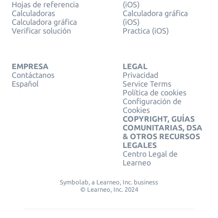
Hojas de referencia
(iOS)
Calculadoras
Calculadora gráfica
Calculadora gráfica
(iOS)
Verificar solución
Practica (iOS)
EMPRESA
LEGAL
Contáctanos
Privacidad
Español
Service Terms
Política de cookies
Configuración de
Cookies
COPYRIGHT, GUÍAS
COMUNITARIAS, DSA
& OTROS RECURSOS
LEGALES
Centro Legal de
Learneo
Symbolab, a Learneo, Inc. business
© Learneo, Inc. 2024