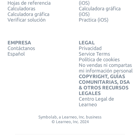
Hojas de referencia
(iOS)
Calculadoras
Calculadora gráfica
Calculadora gráfica
(iOS)
Verificar solución
Practica (iOS)
EMPRESA
LEGAL
Contáctanos
Privacidad
Español
Service Terms
Política de cookies
No vendas ni compartas
mi información personal
COPYRIGHT, GUÍAS
COMUNITARIAS, DSA
& OTROS RECURSOS
LEGALES
Centro Legal de
Learneo
Symbolab, a Learneo, Inc. business
© Learneo, Inc. 2024