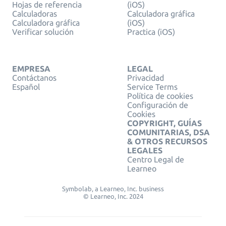
Hojas de referencia
(iOS)
Calculadoras
Calculadora gráfica
Calculadora gráfica
(iOS)
Verificar solución
Practica (iOS)
EMPRESA
LEGAL
Contáctanos
Privacidad
Español
Service Terms
Política de cookies
Configuración de
Cookies
COPYRIGHT, GUÍAS
COMUNITARIAS, DSA
& OTROS RECURSOS
LEGALES
Centro Legal de
Learneo
Symbolab, a Learneo, Inc. business
© Learneo, Inc. 2024