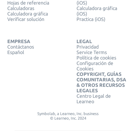
Hojas de referencia
(iOS)
Calculadoras
Calculadora gráfica
Calculadora gráfica
(iOS)
Verificar solución
Practica (iOS)
EMPRESA
LEGAL
Contáctanos
Privacidad
Español
Service Terms
Política de cookies
Configuración de
Cookies
COPYRIGHT, GUÍAS
COMUNITARIAS, DSA
& OTROS RECURSOS
LEGALES
Centro Legal de
Learneo
Symbolab, a Learneo, Inc. business
© Learneo, Inc. 2024