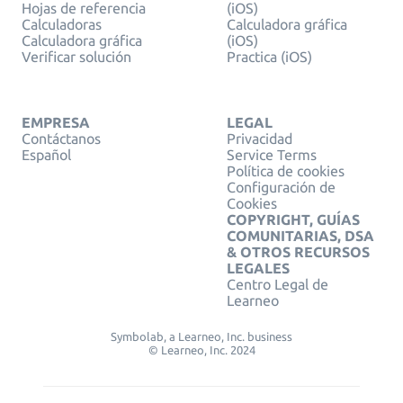
Hojas de referencia
(iOS)
Calculadoras
Calculadora gráfica
Calculadora gráfica
(iOS)
Verificar solución
Practica (iOS)
EMPRESA
LEGAL
Contáctanos
Privacidad
Español
Service Terms
Política de cookies
Configuración de
Cookies
COPYRIGHT, GUÍAS
COMUNITARIAS, DSA
& OTROS RECURSOS
LEGALES
Centro Legal de
Learneo
Symbolab, a Learneo, Inc. business
© Learneo, Inc. 2024