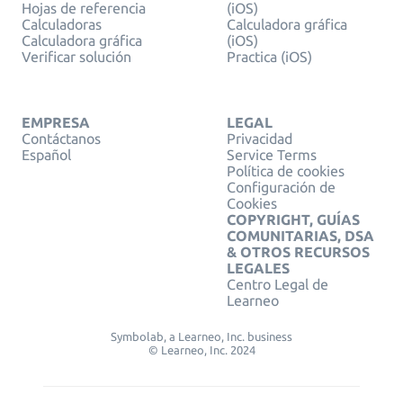
Hojas de referencia
(iOS)
Calculadoras
Calculadora gráfica
Calculadora gráfica
(iOS)
Verificar solución
Practica (iOS)
EMPRESA
LEGAL
Contáctanos
Privacidad
Español
Service Terms
Política de cookies
Configuración de
Cookies
COPYRIGHT, GUÍAS
COMUNITARIAS, DSA
& OTROS RECURSOS
LEGALES
Centro Legal de
Learneo
Symbolab, a Learneo, Inc. business
© Learneo, Inc. 2024