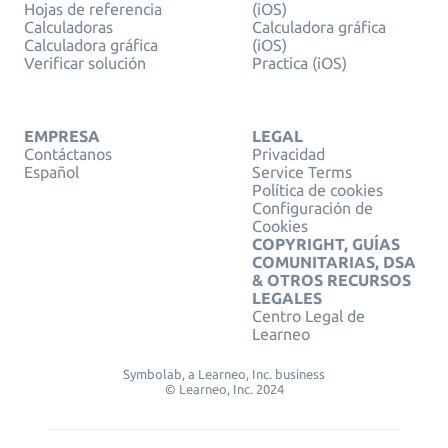
Hojas de referencia
(iOS)
Calculadoras
Calculadora gráfica
Calculadora gráfica
(iOS)
Verificar solución
Practica (iOS)
EMPRESA
LEGAL
Contáctanos
Privacidad
Español
Service Terms
Política de cookies
Configuración de
Cookies
COPYRIGHT, GUÍAS
COMUNITARIAS, DSA
& OTROS RECURSOS
LEGALES
Centro Legal de
Learneo
Symbolab, a Learneo, Inc. business
© Learneo, Inc. 2024