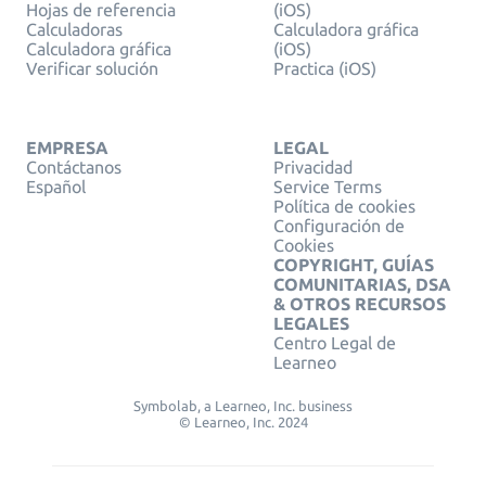
Hojas de referencia
(iOS)
Calculadoras
Calculadora gráfica
Calculadora gráfica
(iOS)
Verificar solución
Practica (iOS)
EMPRESA
LEGAL
Contáctanos
Privacidad
Español
Service Terms
Política de cookies
Configuración de
Cookies
COPYRIGHT, GUÍAS
COMUNITARIAS, DSA
& OTROS RECURSOS
LEGALES
Centro Legal de
Learneo
Symbolab, a Learneo, Inc. business
© Learneo, Inc. 2024