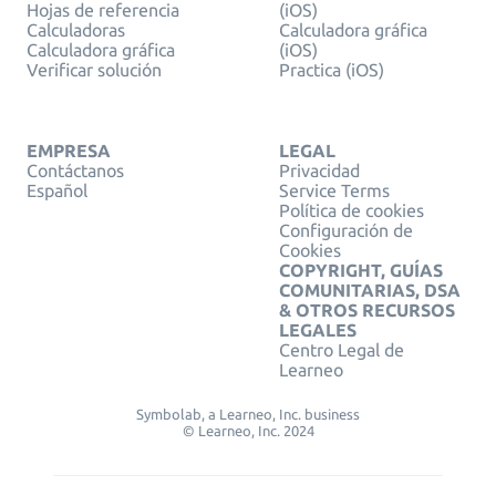
Hojas de referencia
(iOS)
Calculadoras
Calculadora gráfica
Calculadora gráfica
(iOS)
Verificar solución
Practica (iOS)
EMPRESA
LEGAL
Contáctanos
Privacidad
Español
Service Terms
Política de cookies
Configuración de
Cookies
COPYRIGHT, GUÍAS
COMUNITARIAS, DSA
& OTROS RECURSOS
LEGALES
Centro Legal de
Learneo
Symbolab, a Learneo, Inc. business
© Learneo, Inc. 2024